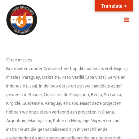
Ga
Translate >
naar
de
inhoud
Onze missies
Brandweer zonder Grenzen heeft op dit moment wereldwijd vijf
missies: Paraguay, Oekraïne, Kaap Verdië (Boa Vista), Servië en
Indonesië (Java). In de loop der jaren zijn we inmiddels actief
geweest in Bosnië, Oekraïne, de Filippijnen, Benin, Sri Lanka,
Kirgizië, Guatemala, Paraguay en Laos. Naast deze projecten
hebben we onze steun verleend aan projecten in Ghana,
Argentinië, Madagaskar, Polen en Hongarije. Wij werken met
instructeurs die gespecialiseerd zijn in verschillende
vakgebieden én met andere vrijwilligers die ons helpen met