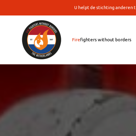
Ga
U helpt de stichting anderen 
naar
de
inhoud
Fire
fighters without borders