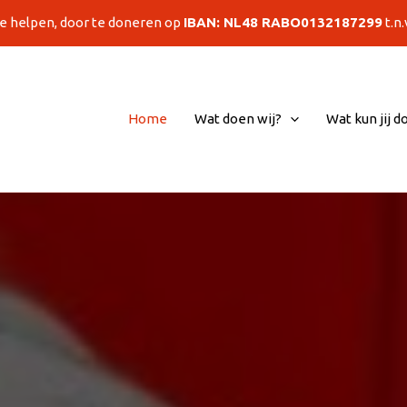
te helpen, door te doneren op
IBAN: NL48 RABO0132187299
t.n
Home
Wat doen wij?
Wat kun jij d