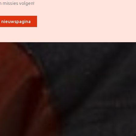
n missies volgen!
 nieuwspagina