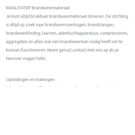
KWALITATIEF Brandweermateriaal
Je kunt altijd bruikbaar brandweermateriaal doneren. De stichting
is altijd op zoek naar brandweervoertuigen, brandslangen,
brandweerkleding, laarzen, ademluchtapparatuur, compressoren,
aggregaten en alles wat een brandweerman nodig heeft om te
kunnen functioneren. Neem gerust contact met ons op als je
hierover vragen hebt.
Opleidingen en trainingen
Wij werken met vijftien instructeurs die gespecialiseerd zijn in
verschillende vakgebieden. We trainen de brandweerkorpsen in
basis- en geavanceerde brandbestrijding, blustechnieken,
gevaarlijke stoffen, commando en controle en we verzorgen
cursussen voor de lokale trainers.