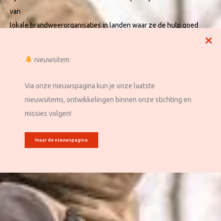
van
lokale brandweerorganisaties in landen waar ze de hulp goed
kunnen gebruiken.
Er zijn meerdere manieren om je in te zetten voor Brandweer
nieuwsitem
zonder Grenzen.
Via onze nieuwspagina kun je onze laatste
Financieel steunen
Materiaal schenken
Expertise delen
nieuwsitems, ontwikkelingen binnen onze stichting en
missies volgen!
Naar de nieuwspagina