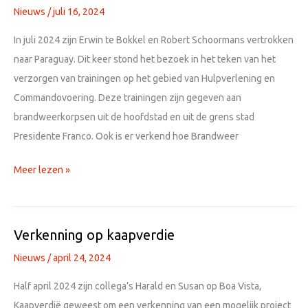
Nieuws
/
juli 16, 2024
wij
in
In juli 2024 zijn Erwin te Bokkel en Robert Schoormans vertrokken
beweging
naar Paraguay. Dit keer stond het bezoek in het teken van het
verzorgen van trainingen op het gebied van Hulpverlening en
Commandovoering. Deze trainingen zijn gegeven aan
brandweerkorpsen uit de hoofdstad en uit de grens stad
Presidente Franco. Ook is er verkend hoe Brandweer
Paraguay
Meer lezen »
2024
Verkenning op kaapverdie
Nieuws
/
april 24, 2024
Half april 2024 zijn collega’s Harald en Susan op Boa Vista,
Kaapverdië geweest om een verkenning van een mogelijk project