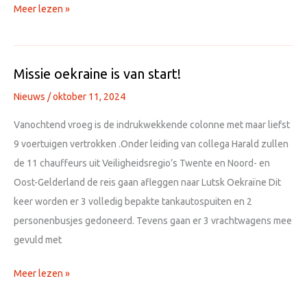
internationale
Meer lezen »
training
week
2025
Missie oekraine is van start!
Nieuws
/
oktober 11, 2024
Vanochtend vroeg is de indrukwekkende colonne met maar liefst
9 voertuigen vertrokken .Onder leiding van collega Harald zullen
de 11 chauffeurs uit Veiligheidsregio’s Twente en Noord- en
Oost-Gelderland de reis gaan afleggen naar Lutsk Oekraïne Dit
keer worden er 3 volledig bepakte tankautospuiten en 2
personenbusjes gedoneerd. Tevens gaan er 3 vrachtwagens mee
gevuld met
Missie
Meer lezen »
oekraine