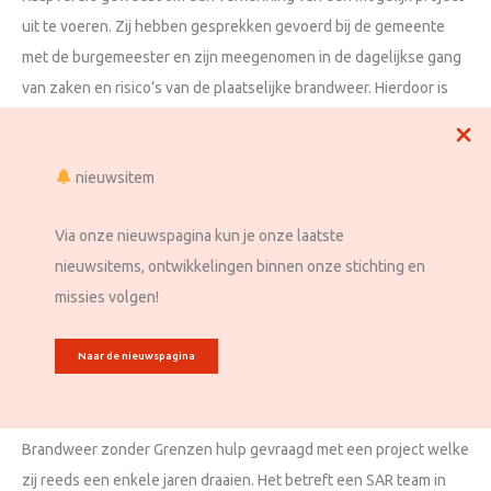
uit te voeren. Zij hebben gesprekken gevoerd bij de gemeente
met de burgemeester en zijn meegenomen in de dagelijkse gang
van zaken en risico’s van de plaatselijke brandweer. Hierdoor is
goed helder geworden waar wij
Verkenning
Meer lezen »
nieuwsitem
op
kaapverdie
Via onze nieuwspagina kun je onze laatste
nieuwsitems, ontwikkelingen binnen onze stichting en
Verkenning op Java
missies volgen!
Nieuws
/
april 24, 2024
In februari 2024 is collega Eric afgereisd naar Java, Indonesië om
Naar de nieuwspagina
een verkenning uit te voeren. Twee collega’s van de
Ambulancedienst Veiligheidsregio Gelderland Zuid heeft
Brandweer zonder Grenzen hulp gevraagd met een project welke
zij reeds een enkele jaren draaien. Het betreft een SAR team in