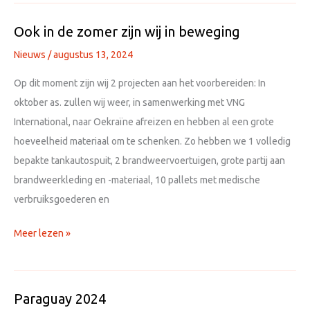
is
van
Ook in de zomer zijn wij in beweging
start!
Nieuws
/
augustus 13, 2024
Op dit moment zijn wij 2 projecten aan het voorbereiden: In
oktober as. zullen wij weer, in samenwerking met VNG
International, naar Oekraïne afreizen en hebben al een grote
hoeveelheid materiaal om te schenken. Zo hebben we 1 volledig
bepakte tankautospuit, 2 brandweervoertuigen, grote partij aan
brandweerkleding en -materiaal, 10 pallets met medische
verbruiksgoederen en
Ook
Meer lezen »
in
de
zomer
Paraguay 2024
zijn