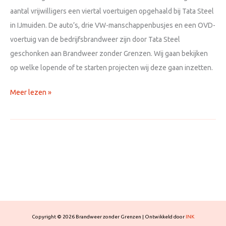
aantal vrijwilligers een viertal voertuigen opgehaald bij Tata Steel
in IJmuiden. De auto’s, drie VW-manschappenbusjes en een OVD-
voertuig van de bedrijfsbrandweer zijn door Tata Steel
geschonken aan Brandweer zonder Grenzen. Wij gaan bekijken
op welke lopende of te starten projecten wij deze gaan inzetten.
Donatie
Meer lezen »
van
Tata
Steel
Copyright © 2026 Brandweer zonder Grenzen | Ontwikkeld door
INK