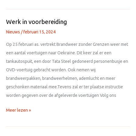
naar
Oekraïne
Werk in voorbereiding
Nieuws
/
februari 15, 2024
Op 25 februari as. vertrekt Brandweer zonder Grenzen weer met
een aantal voertuigen naar Oekraïne. Dit keer zal er een
tankautospuit, een door Tata Steel gedoneerd personenbusje en
OVD-voertuig gebracht worden. Ook nemen wij
brandweerpakken, brandweerhelmen, ademlucht en meer
geschonken materiaal mee.Tevens zal er ter plaatse instructie
worden gegeven over de afgeleverde voertuigen Volg ons
Werk
Meer lezen »
in
voorbereiding